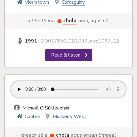
Vicarstown
Corkaguiny
··· a bheith ina
chola
amu, agus ná, ···
1991
:
OD017890_CD1097_nuig1097_12
Read & listen
Mícheál Ó Súilleabháin
Coolea
Muskerry West
··· théach sé a
chola
agus ansan tímpeal ···