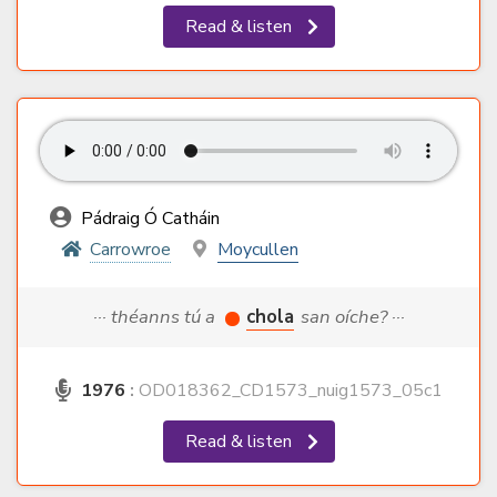
Read & listen
Pádraig Ó Catháin
Carrowroe
Moycullen
··· théanns tú a
chola
san oíche? ···
1976
:
OD018362_CD1573_nuig1573_05c1
Read & listen