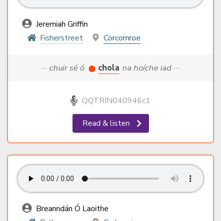
Jeremiah Griffin
Fisherstreet
Corcomroe
··· chuir sé ó
chola
na hoíche iad ···
QQTRIN040946c1
Read & listen
Breanndán Ó Laoithe