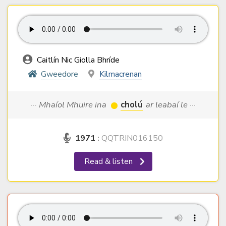
Caitlín Nic Giolla Bhríde
Gweedore
Kilmacrenan
··· Mhaíol Mhuire ina
cholú
ar leabaí le ···
1971
:
QQTRIN016150
Read & listen