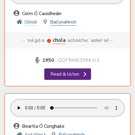
Colm Ó Caoidheáin
Glinsk
Ballynahinch
··· ‘ná gó a
chola
achoíche,’ adeir sé ···
1950
:
QQTRIN039961c1
Read & listen
Beartla Ó Conghaile
Ard West
Ballynahinch