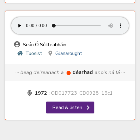
Seán Ó Súilleabháin
Tuosist
Glanarought
··· beag deireanach a
déarhad
anois ná lá ···
1972
:
OD017723_CD0928_15c1
Read & listen