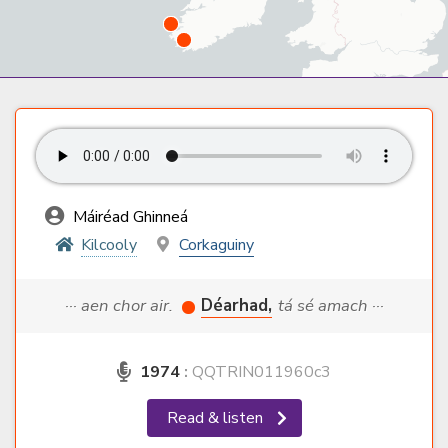
Máiréad Ghinneá
Kilcooly
Corkaguiny
··· aen chor air.
Déarhad,
tá sé amach ···
1974
:
QQTRIN011960c3
Read & listen