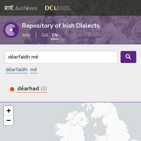
Repository of Irish Dialects
Info
GA
EN
déarfaidh
mé
déarhad
(2)
+
−