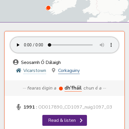
Seosamh Ó Dálaigh
Vicarstown
Corkaguiny
··· fearas éigin a
dh'fháil
chun é a ···
1991
:
OD017890_CD1097_nuig1097_03
Read & listen