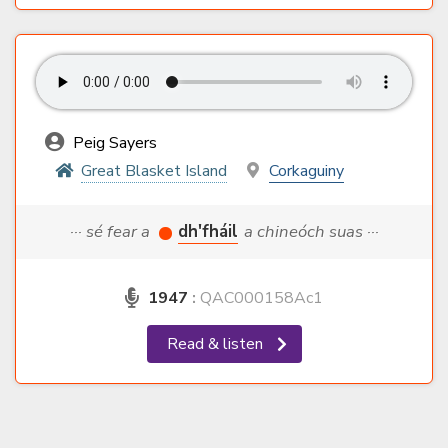
Peig Sayers
Great Blasket Island
Corkaguiny
··· sé fear a
dh'fháil
a chineóch suas ···
1947
:
QAC000158Ac1
Read & listen