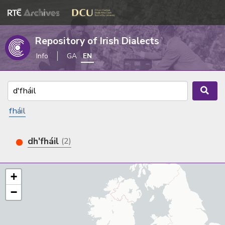
Repository of Irish Dialects
Info
GA
EN
fháil
dh'fháil
(2)
+
−