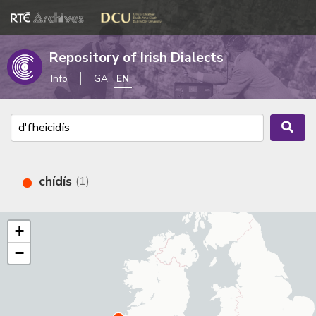
Repository of Irish Dialects
Info
GA
EN
chídís
(1)
+
−