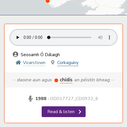
Seosamh Ó Dálaigh
Vicarstown
Corkaguiny
··· daoine aun agus
chídís
an péistín bheag ···
1988
:
OD017727_CD0932_6
Read & listen