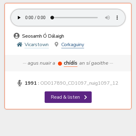
Seosamh Ó Dálaigh
Vicarstown
Corkaguiny
··· agus nuair a
chídís
an sí gaoithe ···
1991
:
OD017890_CD1097_nuig1097_12
Read & listen