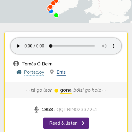
Tomás Ó Beirn
Portacloy
Erris
··· tá go leor
gona
bóisí go holc ···
1958
:
QQTRIN023372c1
Read & listen