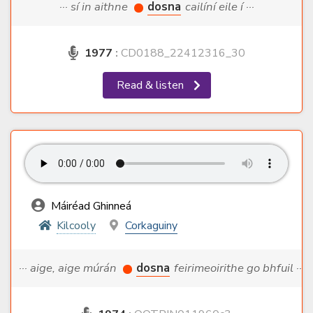
··· sí in aithne
dosna
cailíní eile í ···
1977
:
CD0188_22412316_30
Read & listen
Máiréad Ghinneá
Kilcooly
Corkaguiny
··· aige, aige múrán
dosna
feirimeoirithe go bhfuil ···