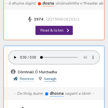
··· ó dhuine éigint
dosna
strúinséirithe n’fheadar ab ···
1974
:
QQTRIN016203c1
Read & listen
Dómhnall Ó Murchadha
Reenroe
Iveragh
··· Do thóg duine
dhosna
sagairt a lámh ···