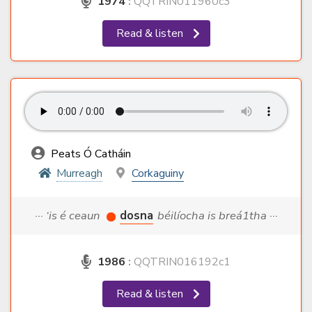
1974
:
QQTRIN011960c3
Read & listen
Peats Ó Catháin
Murreagh
Corkaguiny
··· ‘is é ceaun
dosna
béilíocha is breá1tha ···
1986
:
QQTRIN016192c1
Read & listen