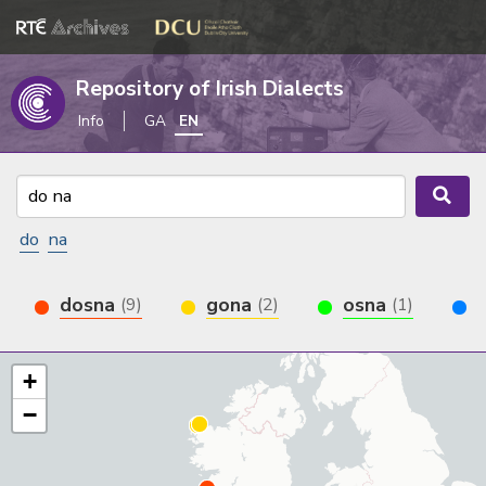
Repository of Irish Dialects
Info
GA
EN
do
na
dosna
gona
osna
(9)
(2)
(1)
+
−