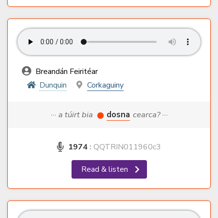
Breandán Feiritéar
Dunquin
Corkaguiny
··· a túirt bia
dosna
cearca? ···
1974
:
QQTRIN011960c3
Read & listen