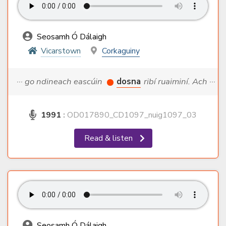
Seosamh Ó Dálaigh
Vicarstown
Corkaguiny
··· go ndineach eascúin
dosna
ribí ruaiminí. Ach ···
1991
:
OD017890_CD1097_nuig1097_03
Read & listen
Seosamh Ó Dálaigh