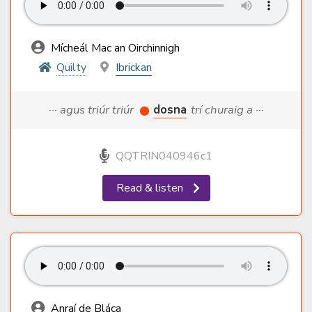
Mícheál Mac an Oirchinnigh
Quilty
Ibrickan
··· agus triúr triúr
dosna
trí churaig a ···
QQTRIN040946c1
Read & listen
Anraí de Bláca