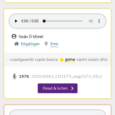
Seán Ó hEinirí
Kilgalligan
Erris
··· coastguards cupla bosca
gona
cipíní solais dhó. ···
1976
:
OD018362_CD1573_nuig1573_05c1
Read & listen