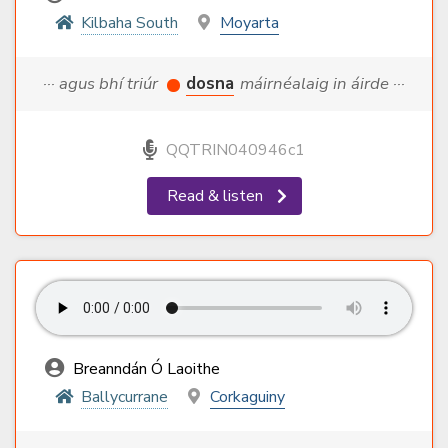
Kilbaha South
Moyarta
··· agus bhí triúr
dosna
máirnéalaig in áirde ···
QQTRIN040946c1
Read & listen
Breanndán Ó Laoithe
Ballycurrane
Corkaguiny