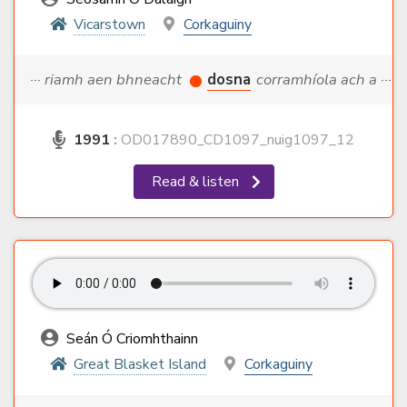
Vicarstown
Corkaguiny
··· riamh aen bhneacht
dosna
corramhíola ach a ···
1991
:
OD017890_CD1097_nuig1097_12
Read & listen
Seán Ó Criomhthainn
Great Blasket Island
Corkaguiny