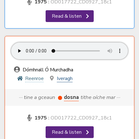
1975
:
OD017722_CD0927_18c1
Read & listen
Dómhnall Ó Murchadha
Reenroe
Iveragh
··· tine a gceaun
dosna
tithe oíche mar ···
1975
:
OD017722_CD0927_18c1
Read & listen