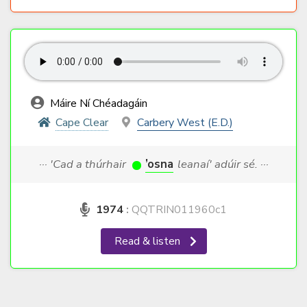
Máire Ní Chéadagáin
Cape Clear
Carbery West (E.D.)
··· 'Cad a thúrhair
’osna
leanaí' adúir sé. ···
1974
:
QQTRIN011960c1
Read & listen