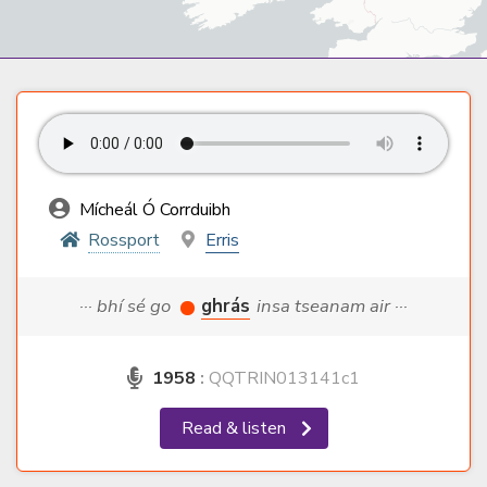
Mícheál Ó Corrduibh
Rossport
Erris
··· bhí sé go
ghrás
insa tseanam air ···
1958
:
QQTRIN013141c1
Read & listen