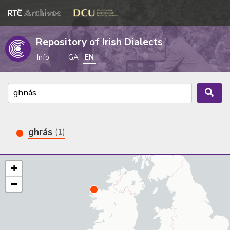
Repository of Irish Dialects
Info
GA
EN
ghrás
(1)
+
−