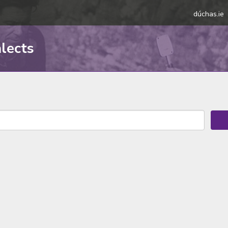
dúchas.ie
alects