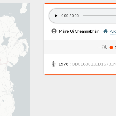
Máire Uí Cheannabháin
Ard
··· Tá,
1976
:
OD018362_CD1573_nu