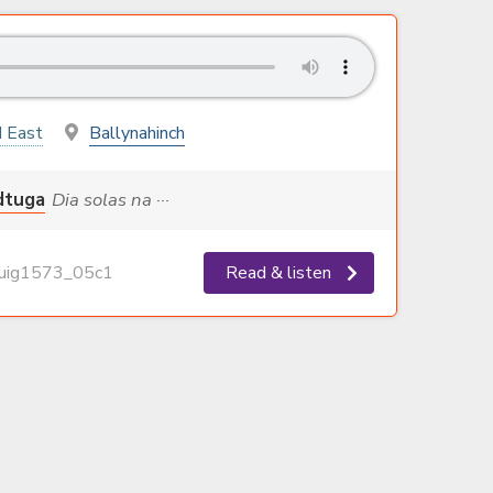
 East
Ballynahinch
dtuga
Dia solas na ···
ig1573_05c1
Read & listen