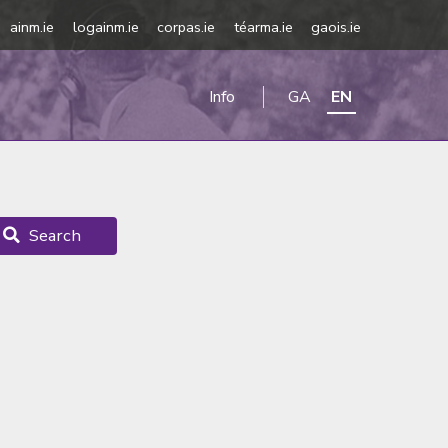
ainm.ie
logainm.ie
corpas.ie
téarma.ie
gaois.ie
Info
GA
EN
Search