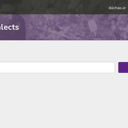
dúchas.ie
alects