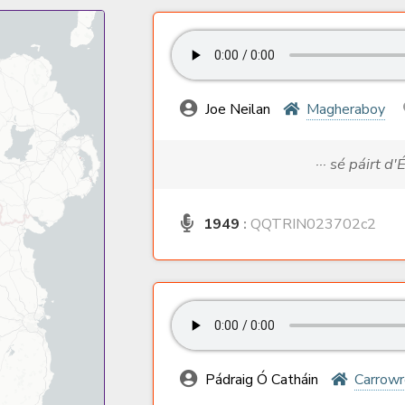
Joe Neilan
Magheraboy
··· sé páirt d'
1949
:
QQTRIN023702c2
Pádraig Ó Catháin
Carrow