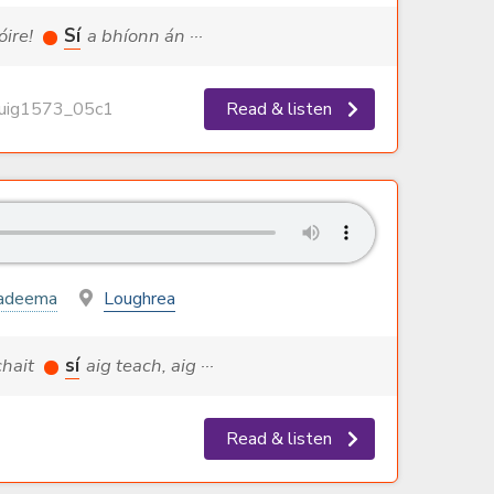
óire!
Sí
a bhíonn án ···
ig1573_05c1
Read & listen
nadeema
Loughrea
achait
sí
aig teach, aig ···
Read & listen