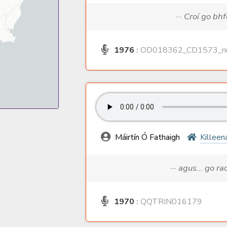
··· Croí go bhf
1976
:
OD018362_CD1573_nu
Máirtín Ó Fathaigh
Killee
··· agus... go r
1970
:
QQTRIN016179