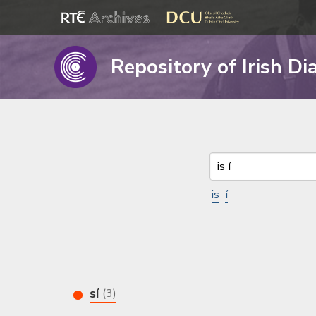
Repository of Irish Di
is
í
sí
(3)