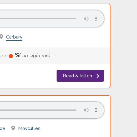
Carbury
Éire
'Sí
an sígín mrá ···
Read & listen
roe
Moycullen