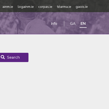
ainm.ie
logainm.ie
corpas.ie
téarma.ie
gaois.ie
Info
GA
EN
Search