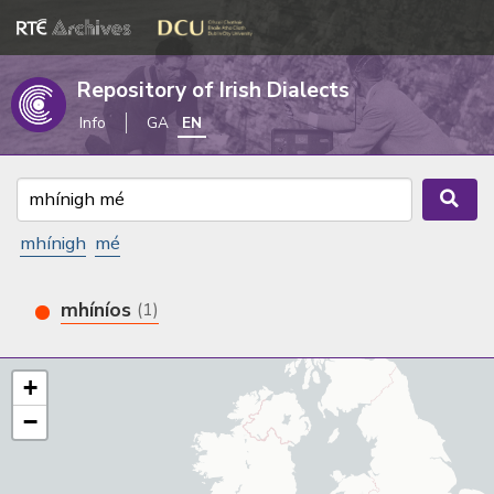
Repository of Irish Dialects
Info
GA
EN
mhínigh
mé
mhíníos
(1)
+
−