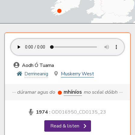
Aodh Ó Tuama
Derrineanig
Muskerry West
··· dúramar agus do
mhíníos
mo scéal dóibh ···
1974
:
OD016950_CD0135_23
Read & listen