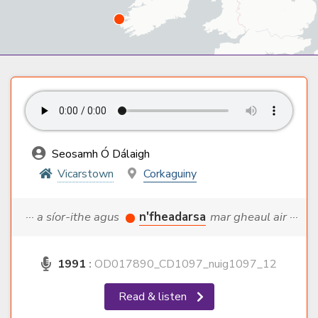
Seosamh Ó Dálaigh
Vicarstown
Corkaguiny
··· a síor-ithe agus
n'fheadarsa
mar gheaul air ···
1991
:
OD017890_CD1097_nuig1097_12
Read & listen