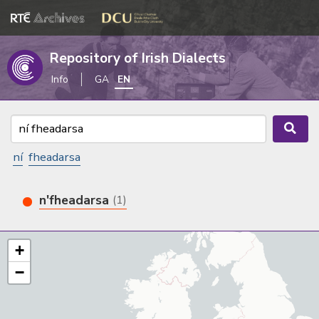
Repository of Irish Dialects
Info
GA
EN
ní
fheadarsa
n'fheadarsa
(1)
+
−