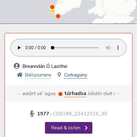
Breanndán Ó Laoithe
Ballycurrane
Corkaguiny
··· adúirt sé ‘agus
túrhadsa
lóistín duit i ···
1977
:
CD0188_22412316_30
Read & listen