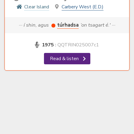
Clear Island
Carbery West (E.D.)
··· í shin, agus
túrhadsa
’on tsagart é.' ···
1975
:
QQTRIN025007c1
Read & listen