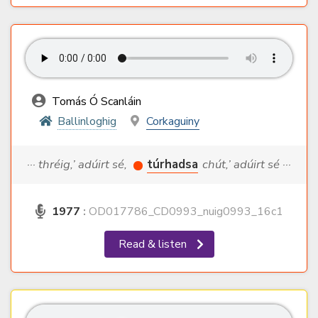
Tomás Ó Scanláin
Ballinloghig
Corkaguiny
··· thréig,’ adúirt sé,
túrhadsa
chút,’ adúirt sé ···
1977
:
OD017786_CD0993_nuig0993_16c1
Read & listen