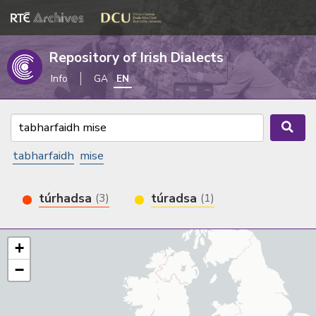
Repository of Irish Dialects
Info
GA
EN
tabharfaidh
mise
túrhadsa
túradsa
(3)
(1)
+
−