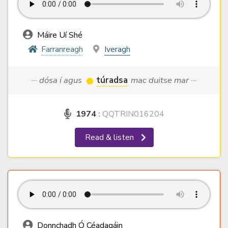
Máire Uí Shé
Farranreagh
Iveragh
··· dósa í agus
túradsa
mac duitse mar ···
1974
:
QQTRIN016204
Read & listen
Donnchadh Ó Céadagáin