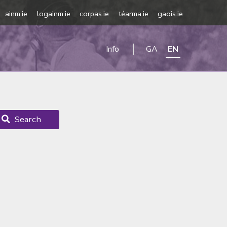
ainm.ie
logainm.ie
corpas.ie
téarma.ie
gaois.ie
Info
GA
EN
Search