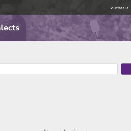
dúchas.ie
alects