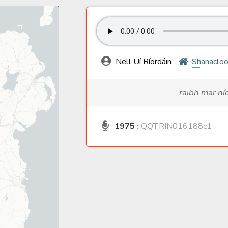
Nell Uí Ríordáin
Shanaclo
··· raibh mar ní
1975
:
QQTRIN016188c1