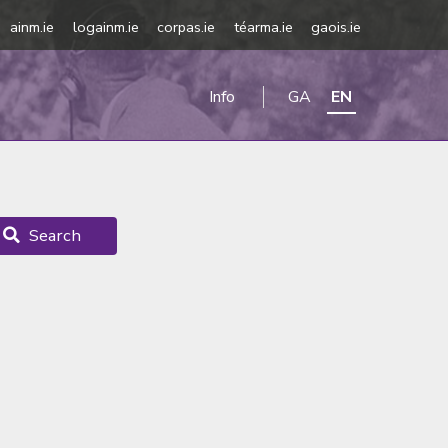
ainm.ie
logainm.ie
corpas.ie
téarma.ie
gaois.ie
Info
GA
EN
Search