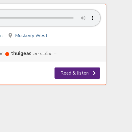
on
Muskerry West
or
thuigeas
an scéal. ···
Read & listen