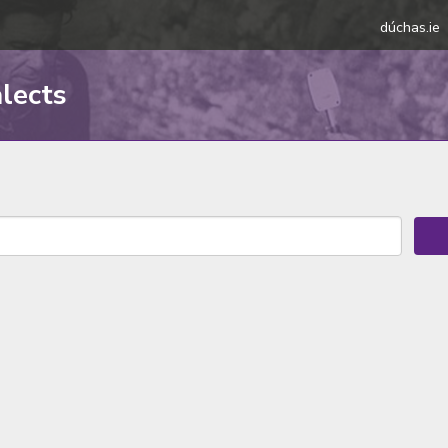
dúchas.ie
alects