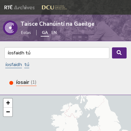
Taisce Chanúintí na Gaeilge
Eolas
GA
EN
íosfaidh
tú
íosair
(1)
+
−