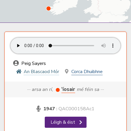
Peig Sayers
An Blascaod Mór
Corca Dhuibhne
··· arsa an rí,
'íosair
mé féin sa ···
1947
:
QAC000158Ac1
Léigh & éist