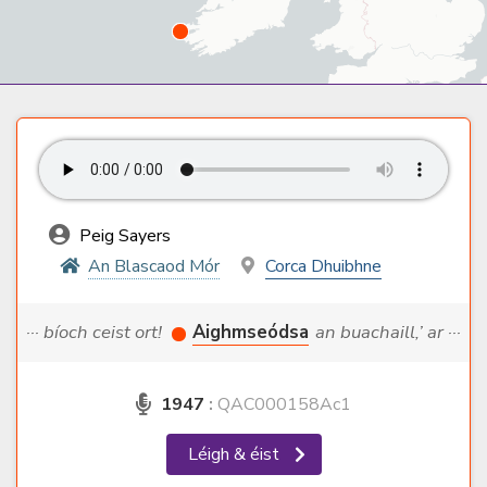
Peig Sayers
An Blascaod Mór
Corca Dhuibhne
··· bíoch ceist ort!
Aighmseódsa
an buachaill,’ ar ···
1947
:
QAC000158Ac1
Léigh & éist