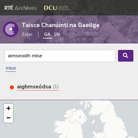
Taisce Chanúintí na Gaeilge
Eolas
GA
EN
mise
aighmseódsa
(1)
+
−