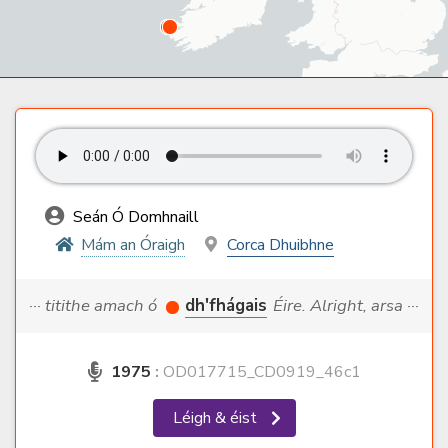
Seán Ó Domhnaill
Mám an Óraigh
Corca Dhuibhne
··· titithe amach ó
dh'fhágais
Éire. Alright, arsa ···
1975
:
OD017715_CD0919_46c1
Léigh & éist