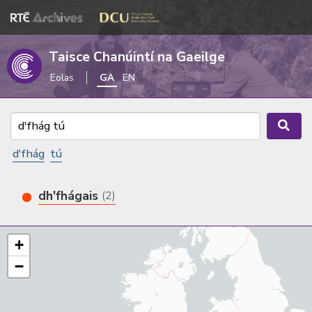
Taisce Chanúintí na Gaeilge
Eolas
GA
EN
d'fhág
tú
dh'fhágais
(2)
+
−