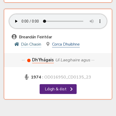
Breandán Feiritéar
Dún Chaoin
Corca Dhuibhne
···
Dh’fhágais
Uí Laeghaire agus ···
1974
:
OD016950_CD0135_23
Léigh & éist