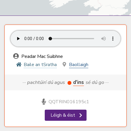
Peadar Mac Suibhne
Baile an tSratha
Baollaigh
··· pachtúirí dú agus
d'ins
sé dú go ···
QQTRIN016195c1
Léigh & éist