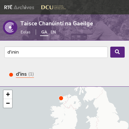
Taisce Chanúintí na Gaeilge
Eolas
GA
EN
d'ins
(1)
+
−