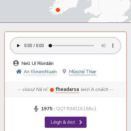
Nell Uí Ríordáin
An tSeanchluain
Múscraí Thiar
··· ciocu! Ná ní
fheadarsa
leis! A cnách ···
1975
:
QQTRIN016188c1
Léigh & éist