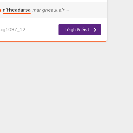
n'fheadarsa
mar gheaul air ···
ig1097_12
Léigh & éist