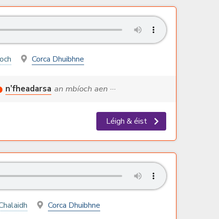
íoch
Corca Dhuibhne
n’fheadarsa
an mbíoch aen ···
Léigh & éist
Chalaidh
Corca Dhuibhne