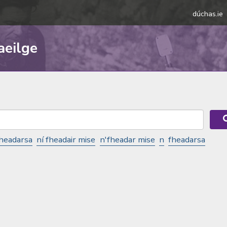
dúchas.ie
aeilge
fheadarsa
ní fheadair mise
n'fheadar mise
n
fheadarsa