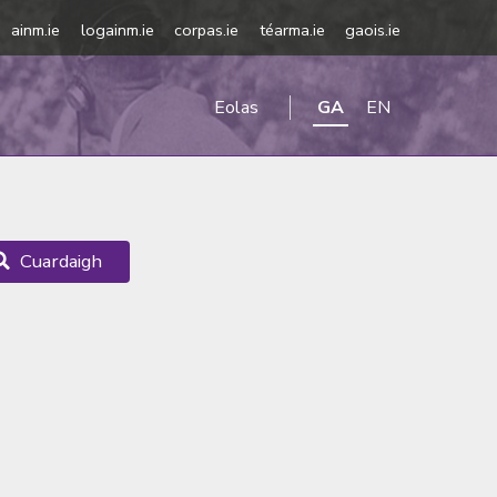
ainm.ie
logainm.ie
corpas.ie
téarma.ie
gaois.ie
Eolas
GA
EN
Cuardaigh