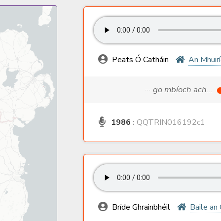
Peats Ó Catháin
An Mhuir
··· go mbíoch ach...
1986
:
QQTRIN016192c1
Bríde Ghrainbhéil
Baile an 