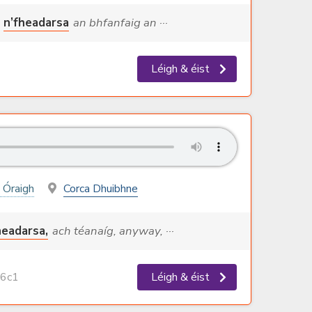
n’fheadarsa
an bhfanfaig an ···
Léigh & éist
 Óraigh
Corca Dhuibhne
headarsa,
ach téanaíg, anyway, ···
6c1
Léigh & éist