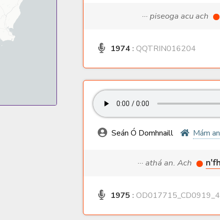
··· piseoga acu ach
1974
:
QQTRIN016204
Seán Ó Domhnaill
Mám an
··· athá an. Ach
n'f
1975
:
OD017715_CD0919_4