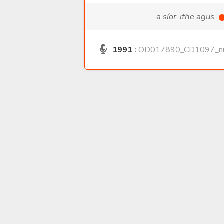
··· a síor-ithe agus
1991
:
OD017890_CD1097_nu