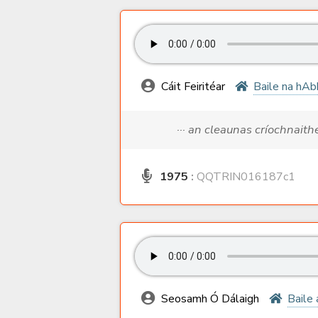
Cáit Feiritéar
Baile na hAb
··· an cleaunas críochnaith
1975
:
QQTRIN016187c1
Seosamh Ó Dálaigh
Baile 