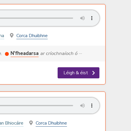
ha
Corca Dhuibhne
e.
N'fheadarsa
ar críochnaíoch ó ···
Léigh & éist
an Bhiocáire
Corca Dhuibhne