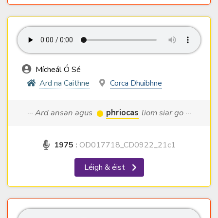
Mícheál Ó Sé
Ard na Caithne
Corca Dhuibhne
··· Ard ansan agus
phriocas
liom siar go ···
1975
:
OD017718_CD0922_21c1
Léigh & éist