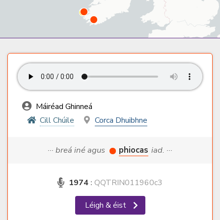
Máiréad Ghinneá
Cill Chúile
Corca Dhuibhne
··· breá iné agus
phiocas
iad. ···
1974
:
QQTRIN011960c3
Léigh & éist