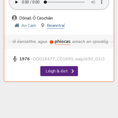
Dónall Ó Ceocháin
An Carn
Beanntraí
··· lé éanlaithe, agus
phiocas
amach an spiodóg. ···
1976
:
OD018477_CD1690_nuig1690_01c1
Léigh & éist