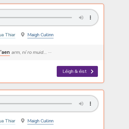
ua Thiar
Maigh Cuilinn
r’aen
arm, ní ro muid... ···
Léigh & éist
ua Thiar
Maigh Cuilinn