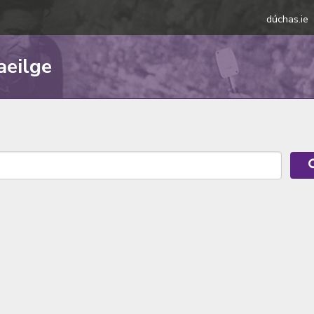
dúchas.ie
aeilge