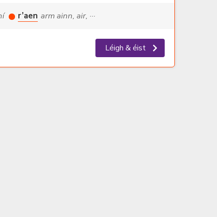
ní
r’aen
arm ainn, air, ···
Léigh & éist