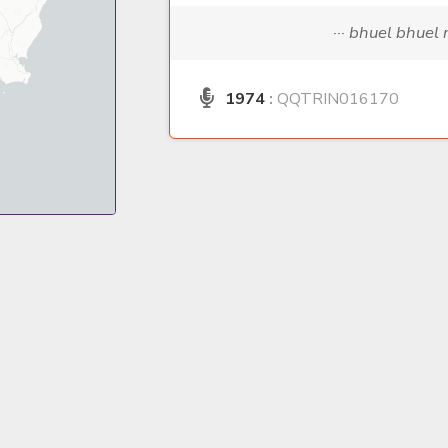
··· bhuel bhuel 
1974
:
QQTRIN016170