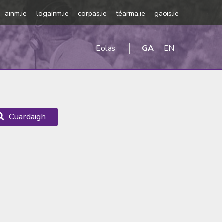
ainm.ie
logainm.ie
corpas.ie
téarma.ie
gaois.ie
Eolas
GA
EN
Cuardaigh