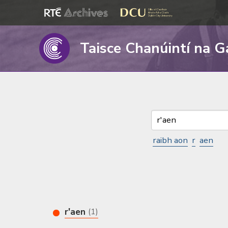
Taisce Chanúintí na G
raibh aon
r
aen
r'aen
(1)