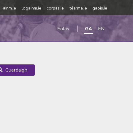
ainm.ie
logainm.ie
corpas.ie
téarma.ie
gaois.ie
Eolas
GA
EN
Cuardaigh