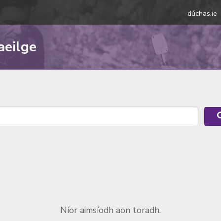
dúchas.ie
aeilge
Níor aimsíodh aon toradh.