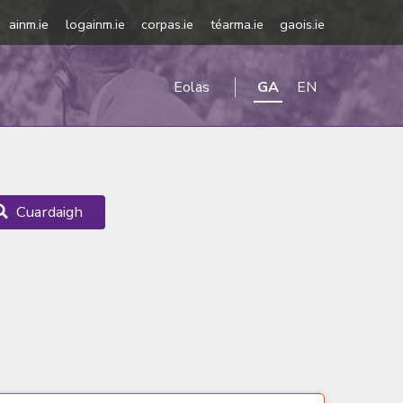
ainm.ie
logainm.ie
corpas.ie
téarma.ie
gaois.ie
Eolas
GA
EN
Cuardaigh