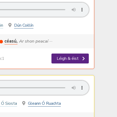
in
Dún Coillín
céasú,
Ar shon peacaí ···
c1
Léigh & éist
 Ó Siosta
Gleann Ó Ruachta