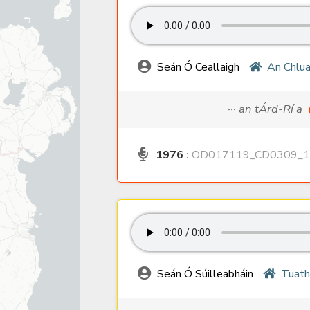
Seán Ó Ceallaigh
An Chlua
··· an tÁrd-Rí a
1976
:
OD017119_CD0309_1
Seán Ó Súilleabháin
Tuath