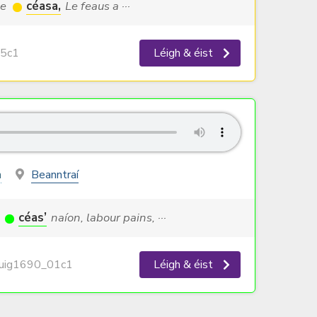
le
céasa,
Le feaus a ···
5c1
Léigh & éist
n
Beanntraí
,
céas’
naíon, labour pains, ···
ig1690_01c1
Léigh & éist