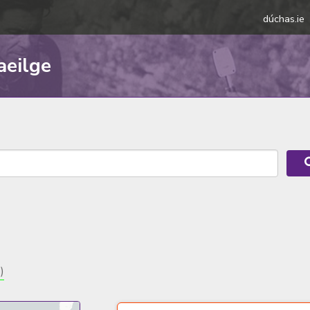
dúchas.ie
aeilge
)