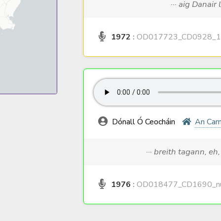
··· aig Danair 
1972
:
OD017723_CD0928_1
Dónall Ó Ceocháin
An Car
··· breith tagann, eh
1976
:
OD018477_CD1690_nu