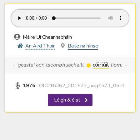
Máire Uí Cheannabháin
An Aird Thoir
Baile na hInse
··· gcastaí aen tseanbhuachaill
cóiriúil
liom. ···
1976
:
OD018362_CD1573_nuig1573_05c1
Léigh & éist