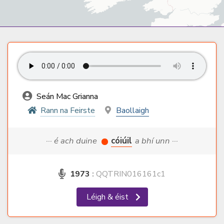
Seán Mac Grianna
Rann na Feirste
Baollaigh
··· é ach duine
cóiúil
a bhí unn ···
1973
:
QQTRIN016161c1
Léigh & éist