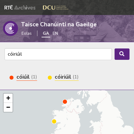
Taisce Chanúintí na Gaeilge
Eolas
GA
EN
cóiúil
cóiriúil
(1)
(1)
+
−