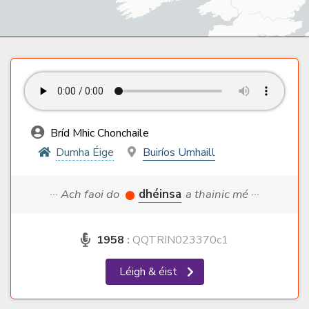
Bríd Mhic Chonchaile
Dumha Éige
Buiríos Umhaill
··· Ach faoi do
dhéinsa
a thainic mé ···
1958
:
QQTRIN023370c1
Léigh & éist