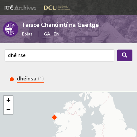
Taisce Chanúintí na Gaeilge
Eolas
GA
EN
dhéinsa
(1)
+
−