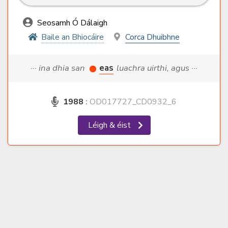
Seosamh Ó Dálaigh
Baile an Bhiocáire
Corca Dhuibhne
··· ina dhia san
eas
luachra uirthi, agus ···
1988
:
OD017727_CD0932_6
Léigh & éist