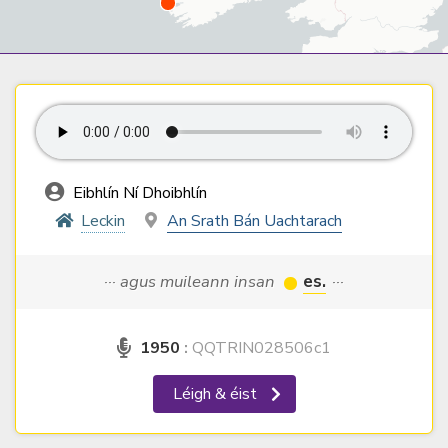
Eibhlín Ní Dhoibhlín
Leckin
An Srath Bán Uachtarach
··· agus muileann insan
es.
···
1950
:
QQTRIN028506c1
Léigh & éist