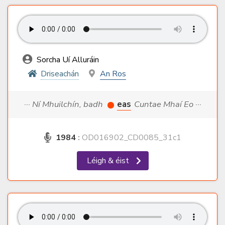
Sorcha Uí Alluráin
Driseachán
An Ros
··· Ní Mhuilchín, badh
eas
Cuntae Mhaí Eo ···
1984
:
OD016902_CD0085_31c1
Léigh & éist