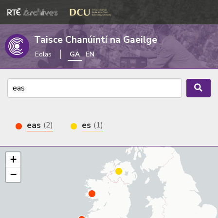
Taisce Chanúintí na Gaeilge
Eolas
GA
EN
eas
es
(2)
(1)
+
−