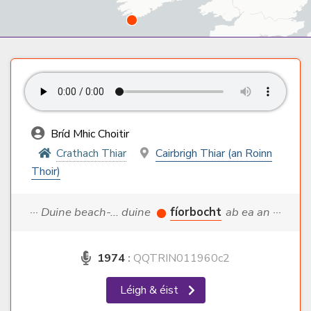
Bríd Mhic Choitir
Crathach Thiar
Cairbrigh Thiar (an Roinn
Thoir)
··· Duine beach-... duine
fíorbocht
ab ea an ···
1974
:
QQTRIN011960c2
Léigh & éist