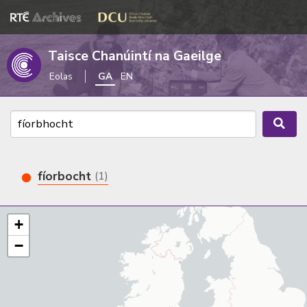
Taisce Chanúintí na Gaeilge
Eolas
GA
EN
fíorbocht
(1)
+
−