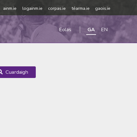
ainm.ie
logainm.ie
corpas.ie
téarma.ie
gaois.ie
Eolas
GA
EN
Cuardaigh