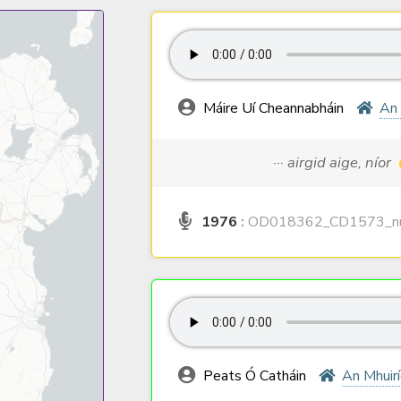
Máire Uí Cheannabháin
An 
··· airgid aige, níor
1976
:
OD018362_CD1573_nu
Peats Ó Catháin
An Mhuir