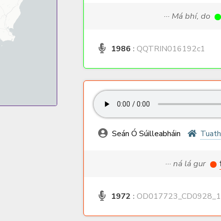
··· Má bhí, do
1986
:
QQTRIN016192c1
Seán Ó Súilleabháin
Tuath
··· ná lá gur
1972
:
OD017723_CD0928_1