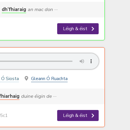
dh’fhiaraig
an mac don ···
Léigh & éist
 Ó Siosta
Gleann Ó Ruachta
fhiarhaig
duine éigin de ···
5c1
Léigh & éist