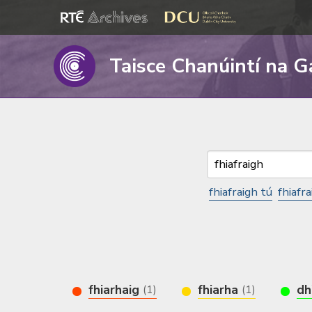
Taisce Chanúintí na G
fhiafraigh tú
fhiafr
fhiarhaig
fhiarha
dh
(1)
(1)