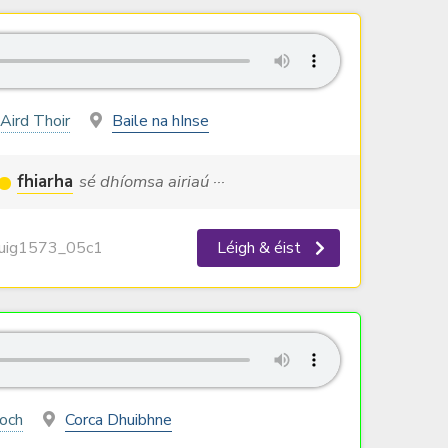
Aird Thoir
Baile na hInse
fhiarha
sé dhíomsa airiaú ···
ig1573_05c1
Léigh & éist
íoch
Corca Dhuibhne