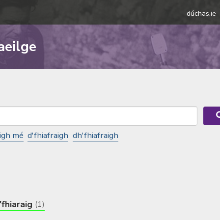
dúchas.ie
aeilge
aigh mé
d'fhiafraigh
dh'fhiafraigh
'fhiaraig
(1)