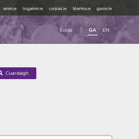
ainm.ie
logainm.ie
corpas.ie
téarma.ie
gaois.ie
Eolas
GA
EN
Cuardaigh