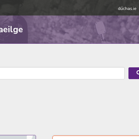
dúchas.ie
aeilge