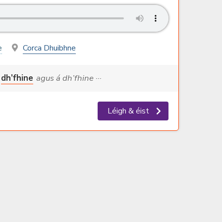
e
Corca Dhuibhne
dh’fhine
agus á dh’fhine ···
Léigh & éist