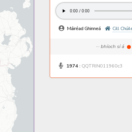
Máiréad Ghinneá
Cill Chúil
··· bhíoch sí á
1974
:
QQTRIN011960c3