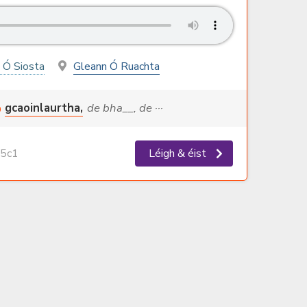
 Ó Siosta
Gleann Ó Ruachta
gcaoinlaurtha,
de bha__, de ···
5c1
Léigh & éist