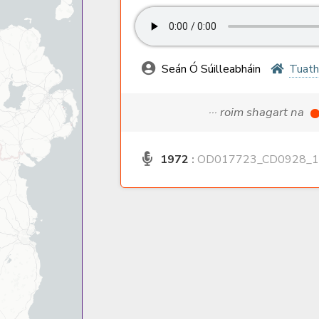
Seán Ó Súilleabháin
Tuath
··· roim shagart na
1972
:
OD017723_CD0928_1