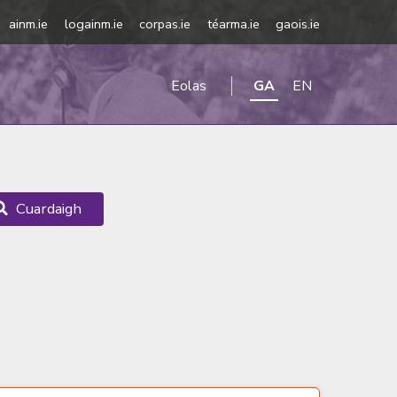
ainm.ie
logainm.ie
corpas.ie
téarma.ie
gaois.ie
Eolas
GA
EN
Cuardaigh