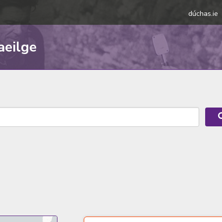
dúchas.ie
aeilge