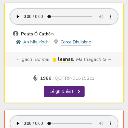
Peats Ó Catháin
An Mhuiríoch
Corca Dhuibhne
··· gach rud mar
leanas.
Má thagach lá ···
1986
:
QQTRIN016192c1
Léigh & éist