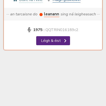
··· an tarcaisne do
leanann
sing ná leigheasach ···
1975
:
QQTRIN016189c2
Léigh & éist