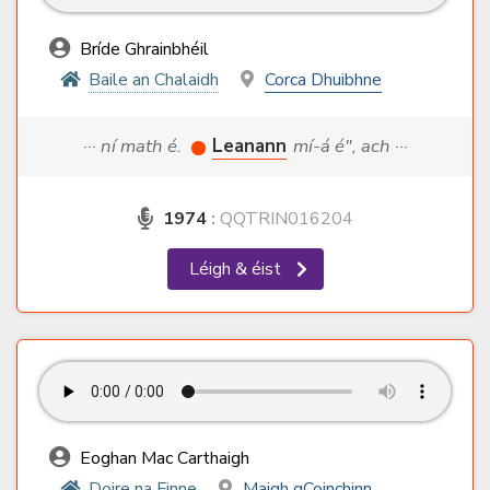
Bríde Ghrainbhéil
Baile an Chalaidh
Corca Dhuibhne
··· ní math é.
Leanann
mí-á é", ach ···
1974
:
QQTRIN016204
Léigh & éist
Eoghan Mac Carthaigh
Doire na Finne
Maigh gCoinchinn