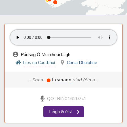
Pádraig Ó Muircheartaigh
Lios na Caolbhuí
Corca Dhuibhne
··· Shea.
Leanann
siad féin a ···
QQTRIN016207c1
Léigh & éist