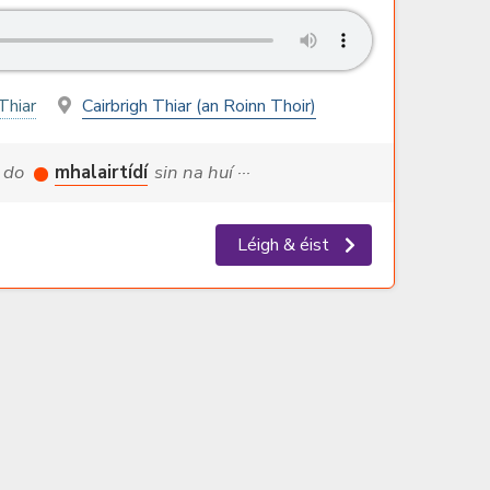
Thiar
Cairbrigh Thiar (an Roinn Thoir)
, do
mhalairtídí
sin na huí ···
Léigh & éist