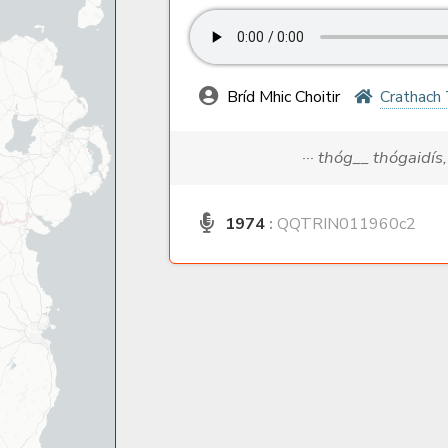
Bríd Mhic Choitir
Crathach 
··· thóg__ thógaidís
1974
:
QQTRIN011960c2