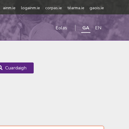
ainm.ie
logainm.ie
corpas.ie
téarma.ie
gaois.ie
Eolas
GA
EN
Cuardaigh