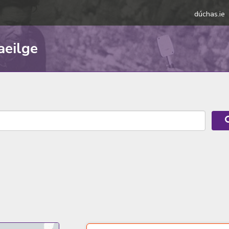
dúchas.ie
aeilge