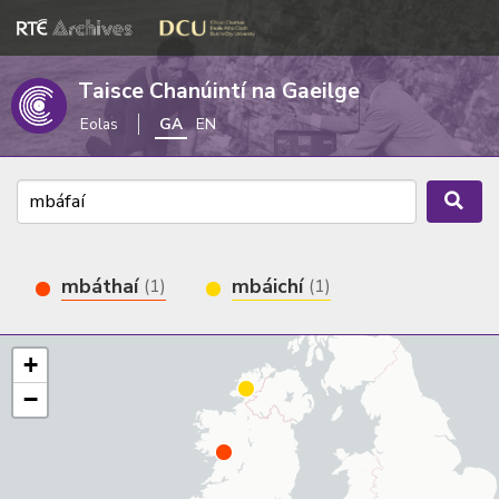
Taisce Chanúintí na Gaeilge
Eolas
GA
EN
mbáthaí
mbáichí
(1)
(1)
+
−