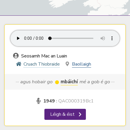
Seosamh Mac an Luain
Cruach Thiobraide
Baollaigh
··· agus hobair go
mbáichí
mé a gob é go ···
1949
:
QAC000319Bc1
Léigh & éist