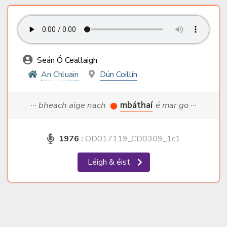
Seán Ó Ceallaigh
An Chluain
Dún Coillín
··· bheach aige nach
mbáthaí
é mar go ···
1976
:
OD017119_CD0309_1c1
Léigh & éist