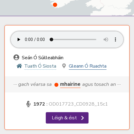
Seán Ó Súilleabháin
Tuath Ó Siosta
Gleann Ó Ruachta
··· gach véarsa sa
mhairine
agus tosach an ···
1972
:
OD017723_CD0928_15c1
Léigh & éist