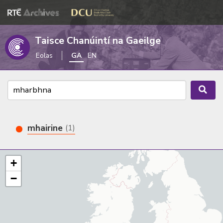
Taisce Chanúintí na Gaeilge
Eolas
GA
EN
mhairine
(1)
+
−