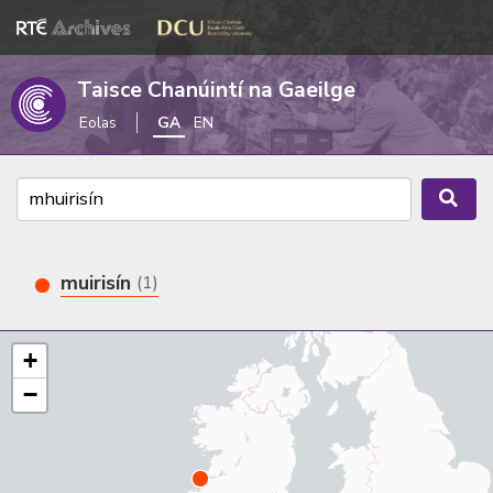
Taisce Chanúintí na Gaeilge
Eolas
GA
EN
muirisín
(1)
+
−