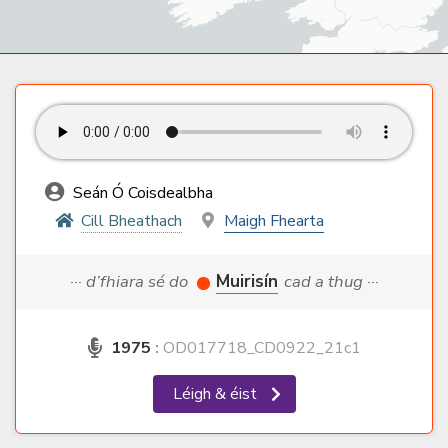
Seán Ó Coisdealbha
Cill Bheathach
Maigh Fhearta
··· d’fhiara sé do
Muirisín
cad a thug ···
1975
:
OD017718_CD0922_21c1
Léigh & éist