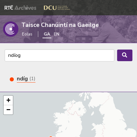
Taisce Chanúintí na Gaeilge
Eolas
GA
EN
ndíg
(1)
+
−