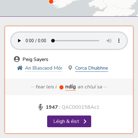
Peig Sayers
An Blascaod Mór
Corca Dhuibhne
··· fear leis i
ndíg
an chluí sa ···
1947
:
QAC000158Ac1
Léigh & éist