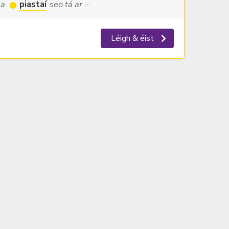
na
piastaí
seo tá ar ···
Léigh & éist