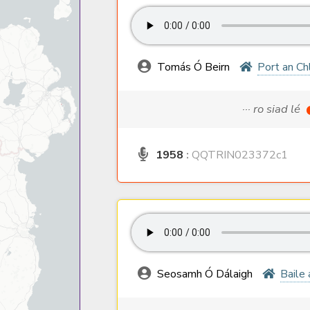
Tomás Ó Beirn
Port an Ch
··· ro siad lé
1958
:
QQTRIN023372c1
Seosamh Ó Dálaigh
Baile 