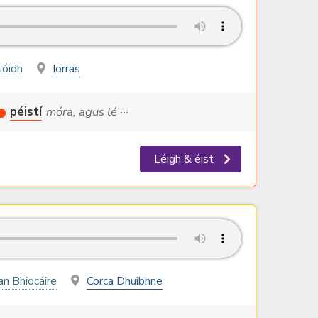
lóidh
Iorras
péistí
móra, agus lé ···
Léigh & éist
an Bhiocáire
Corca Dhuibhne