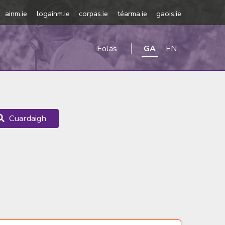
ainm.ie
logainm.ie
corpas.ie
téarma.ie
gaois.ie
Eolas
GA
EN
Cuardaigh