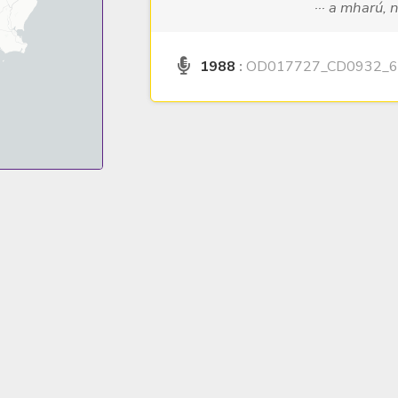
··· a mharú, 
1988
:
OD017727_CD0932_6