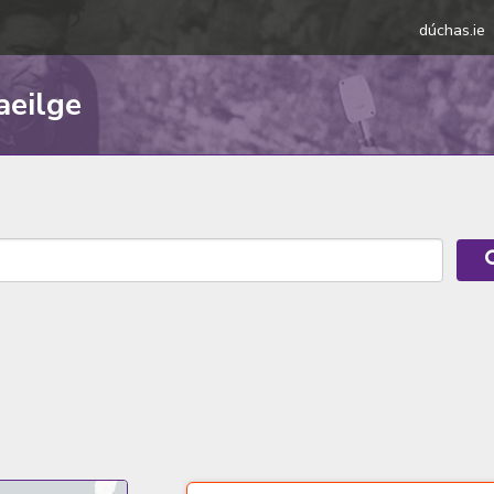
dúchas.ie
aeilge