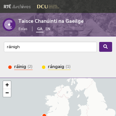
Taisce Chanúintí na Gaeilge
Eolas
GA
EN
ráinig
rángaig
(2)
(1)
+
−