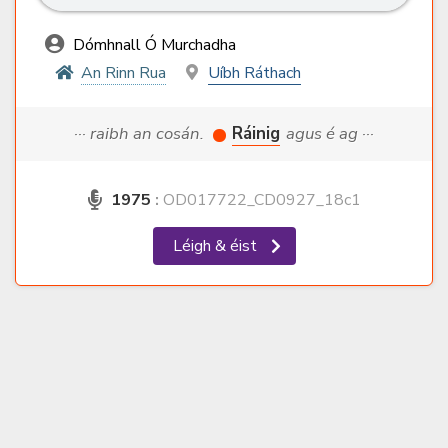
Dómhnall Ó Murchadha
An Rinn Rua
Uíbh Ráthach
··· raibh an cosán.
Ráinig
agus é ag ···
1975
:
OD017722_CD0927_18c1
Léigh & éist