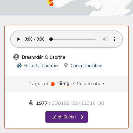
Breanndán Ó Laoithe
Baile Uí Chorráin
Corca Dhuibhne
··· í, agus ní
ráinig
léithi aen obair ···
1977
:
CD0188_22412316_30
Léigh & éist