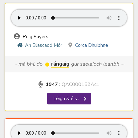
Peig Sayers
An Blascaod Mór
Corca Dhuibhne
··· má bhí, do
rángaig
gur saelaíoch leanbh ···
1947
:
QAC000158Ac1
Léigh & éist