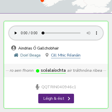
Aindrias Ó Gallchobhair
Doirí Beaga
Cill Mhic Réanáin
··· ro aen fhonn
scéalaíochta
air tráthnóna ribea ···
QQTRIN040946c1
Léigh & éist