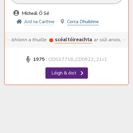
Mícheál Ó Sé
Ard na Caithne
Corca Dhuibhne
··· bhíonn a thuille
scéaltóireachta
ar siúl anois, ···
1975
:
OD017718_CD0922_21c1
Léigh & éist