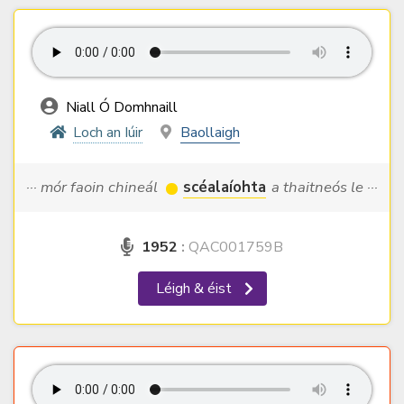
Niall Ó Domhnaill
Loch an Iúir
Baollaigh
··· mór faoin chineál
scéalaíohta
a thaitneós le ···
1952
:
QAC001759B
Léigh & éist