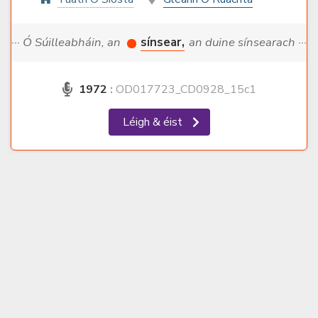
··· Ó Súilleabháin, an
sínsear,
an duine sínsearach ···
1972
:
OD017723_CD0928_15c1
Léigh & éist