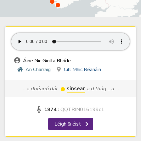
Áine Nic Giolla Bhríde
An Charraig
Cill Mhic Réanáin
··· a dhéanú dár
sinsear
a d'fhág... a ···
1974
:
QQTRIN016199c1
Léigh & éist