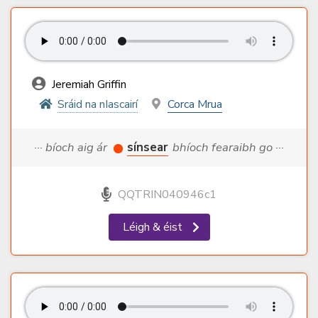
Jeremiah Griffin
Sráid na nIascairí
Corca Mrua
··· bíoch aig ár
sínsear
bhíoch fearaibh go ···
QQTRIN040946c1
Léigh & éist