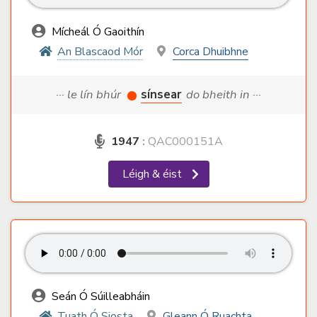
Mícheál Ó Gaoithín
An Blascaod Mór
Corca Dhuibhne
··· le lín bhúr
sínsear
do bheith in ···
1947
:
QAC000151A
Léigh & éist
Seán Ó Súilleabháin
Tuath Ó Siosta
Gleann Ó Ruachta