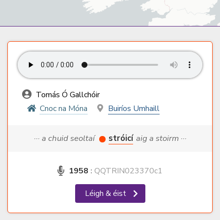
Tomás Ó Gallchóir
Cnoc na Móna
Buiríos Umhaill
··· a chuid seoltaí
stróicí
aig a stoirm ···
1958
:
QQTRIN023370c1
Léigh & éist