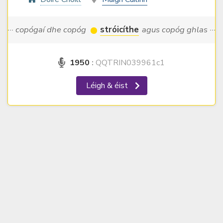
··· copógaí dhe copóg
stróicíthe
agus copóg ghlas ···
1950
:
QQTRIN039961c1
Léigh & éist