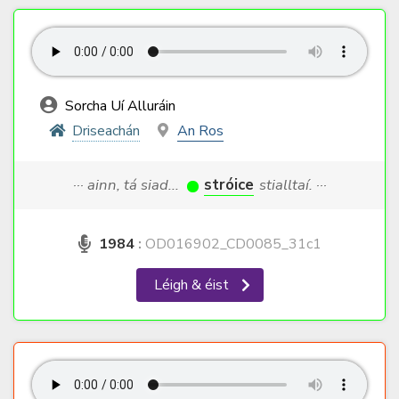
Sorcha Uí Alluráin
Driseachán
An Ros
··· ainn, tá siad...
stróice
stialltaí. ···
1984
:
OD016902_CD0085_31c1
Léigh & éist