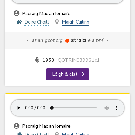
Pádraig Mac an Iomaire
Doire Choill
Maigh Cuilinn
··· ar an gcopóig
stróicí
é a bhí ···
1950
:
QQTRIN039961c1
Léigh & éist
Pádraig Mac an Iomaire
Doire Choill
Maigh Cuilinn