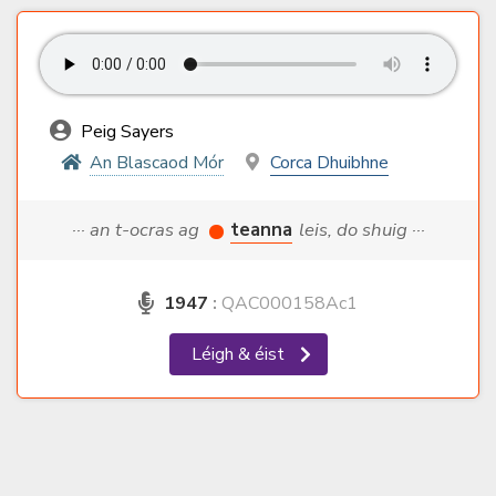
Peig Sayers
An Blascaod Mór
Corca Dhuibhne
··· an t-ocras ag
teanna
leis, do shuig ···
1947
:
QAC000158Ac1
Léigh & éist