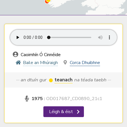
Caoimhín Ó Cinnéide
Baile an Mhúraigh
Corca Dhuibhne
··· an dtuín gur
teanach
na téada taebh ···
1975
:
OD017687_CD0890_21c1
Léigh & éist