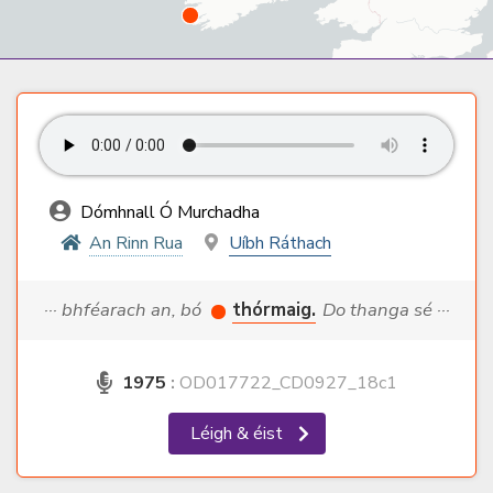
Dómhnall Ó Murchadha
An Rinn Rua
Uíbh Ráthach
··· bhféarach an, bó
thórmaig.
Do thanga sé ···
1975
:
OD017722_CD0927_18c1
Léigh & éist