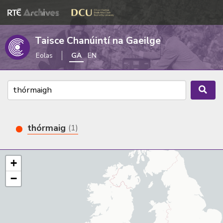
Taisce Chanúintí na Gaeilge
Eolas
GA
EN
thórmaig
(1)
+
−