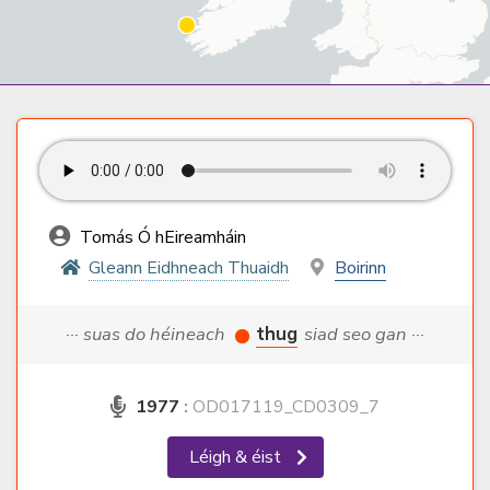
Tomás Ó hEireamháin
Gleann Eidhneach Thuaidh
Boirinn
··· suas do héineach
thug
siad seo gan ···
1977
:
OD017119_CD0309_7
Léigh & éist