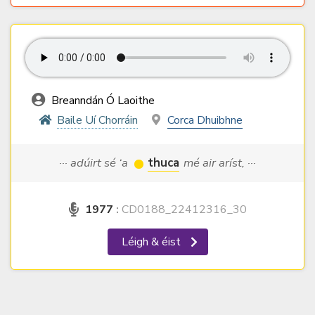
Breanndán Ó Laoithe
Baile Uí Chorráin
Corca Dhuibhne
··· adúirt sé ‘a
thuca
mé air aríst, ···
1977
:
CD0188_22412316_30
Léigh & éist