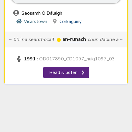
Seosamh Ó Dálaigh
Vicarstown
Corkaguiny
··· bhí na seanfhocail
an-rúnach
chun daoine a ···
1991
:
OD017890_CD1097_nuig1097_03
Read & listen