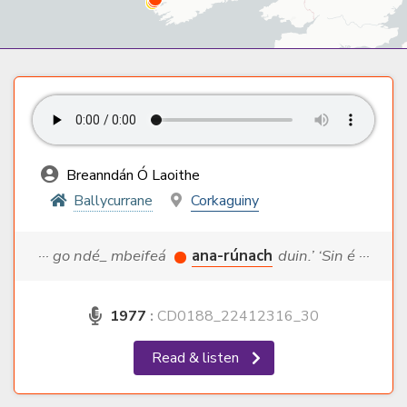
Breanndán Ó Laoithe
Ballycurrane
Corkaguiny
··· go ndé_ mbeifeá
ana-rúnach
duin.’ ‘Sin é ···
1977
:
CD0188_22412316_30
Read & listen