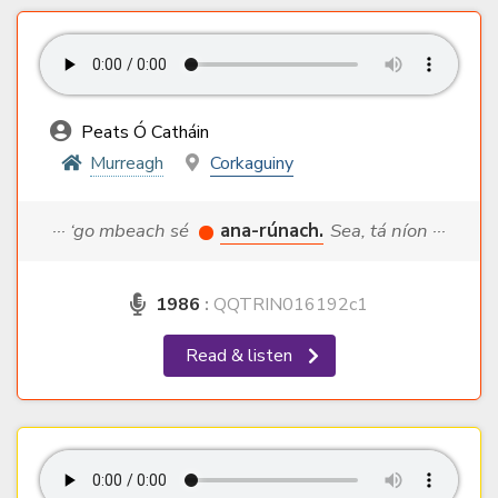
Peats Ó Catháin
Murreagh
Corkaguiny
··· ‘go mbeach sé
ana-rúnach.
Sea, tá níon ···
1986
:
QQTRIN016192c1
Read & listen