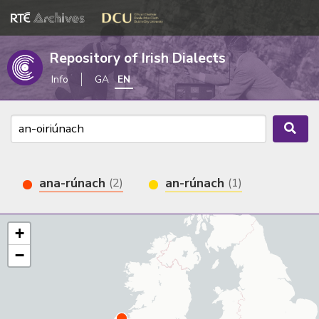
Repository of Irish Dialects
Info
GA
EN
ana-rúnach
an-rúnach
(2)
(1)
+
−