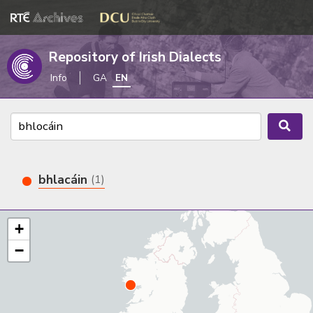
Repository of Irish Dialects
Info
GA
EN
bhlacáin
(1)
+
−