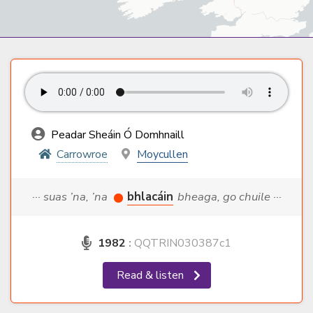
Peadar Sheáin Ó Domhnaill
Carrowroe
Moycullen
··· suas ’na, ’na
bhlacáin
bheaga, go chuile ···
1982
:
QQTRIN030387c1
Read & listen