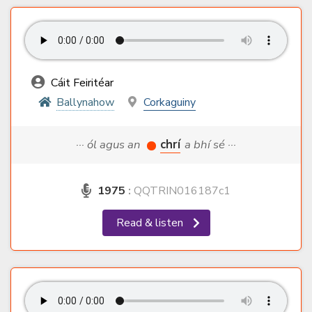
Cáit Feiritéar
Ballynahow
Corkaguiny
··· ól agus an
chrí
a bhí sé ···
1975
:
QQTRIN016187c1
Read & listen