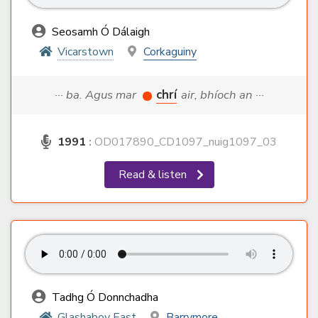
Seosamh Ó Dálaigh
Vicarstown
Corkaguiny
··· ba. Agus mar
chrí
air, bhíoch an ···
1991
:
OD017890_CD1097_nuig1097_03
Read & listen
Tadhg Ó Donnchadha
Glashaboy East
Barrymore