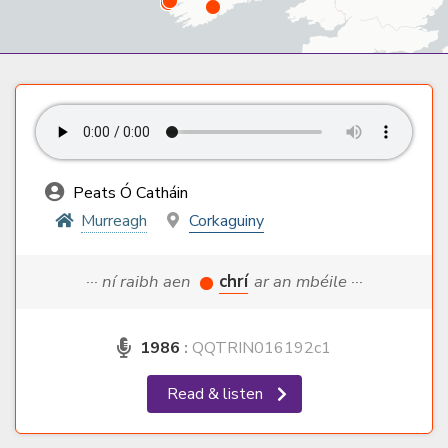
Peats Ó Catháin
Murreagh
Corkaguiny
··· ní raibh aen
chrí
ar an mbéile ···
1986
:
QQTRIN016192c1
Read & listen