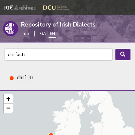
Repository of Irish Dialects
Info
GA
EN
chrí
(4)
+
−