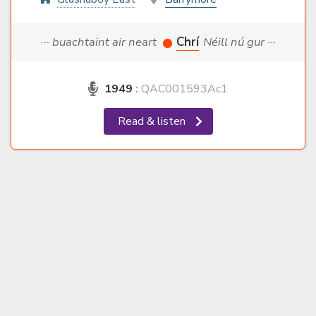
··· buachtaint air neart
Chrí
Néill nú gur ···
1949
:
QAC001593Ac1
Read & listen