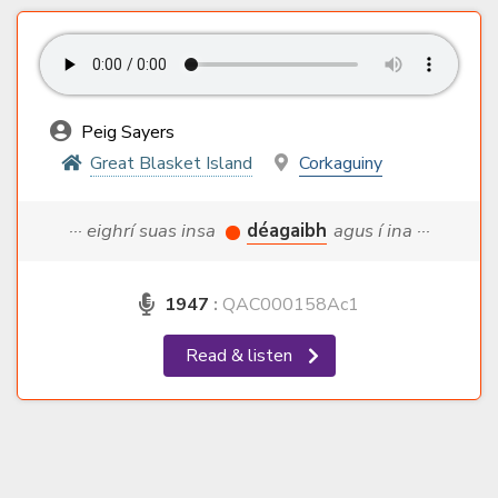
Peig Sayers
Great Blasket Island
Corkaguiny
··· eighrí suas insa
déagaibh
agus í ina ···
1947
:
QAC000158Ac1
Read & listen