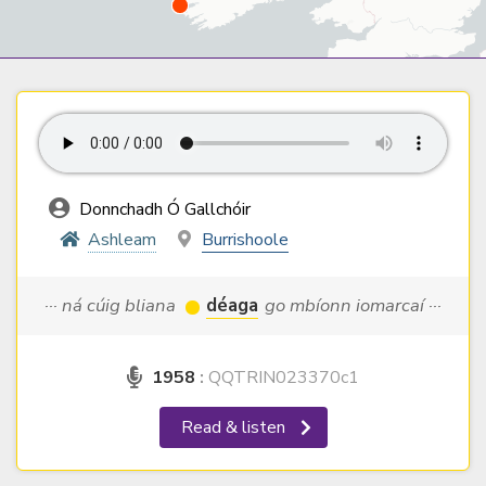
Donnchadh Ó Gallchóir
Ashleam
Burrishoole
··· ná cúig bliana
déaga
go mbíonn iomarcaí ···
1958
:
QQTRIN023370c1
Read & listen