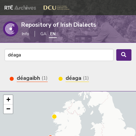
Repository of Irish Dialects
Info
GA
EN
déagaibh
déaga
(1)
(1)
+
−