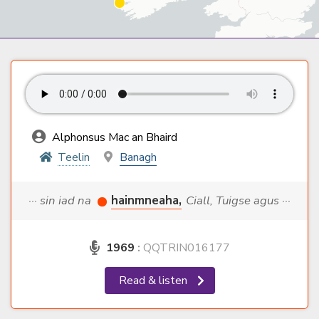
Alphonsus Mac an Bhaird
Teelin
Banagh
··· sin iad na
hainmneaha,
Ciall, Tuigse agus ···
1969
:
QQTRIN016177
Read & listen