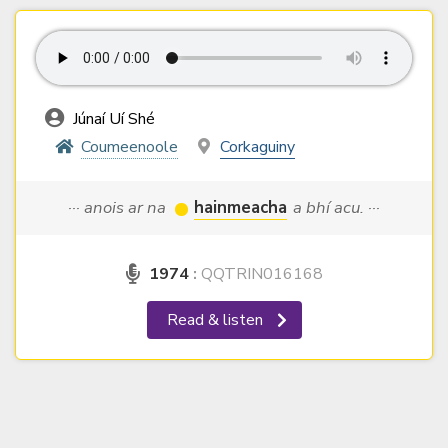
Júnaí Uí Shé
Coumeenoole
Corkaguiny
··· anois ar na
hainmeacha
a bhí acu. ···
1974
:
QQTRIN016168
Read & listen