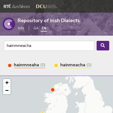
Repository of Irish Dialects
Info
GA
EN
hainmneaha
hainmeacha
(1)
(1)
+
−