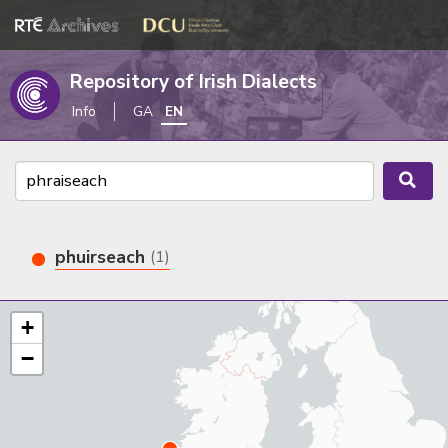
Repository of Irish Dialects
Info
GA
EN
phuirseach
(1)
+
−