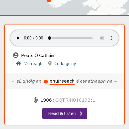
Peats Ó Catháin
Murreagh
Corkaguiny
··· sí, dhóig an
phuirseach
é canathaebh ná ···
1986
:
QQTRIN016192c1
Read & listen